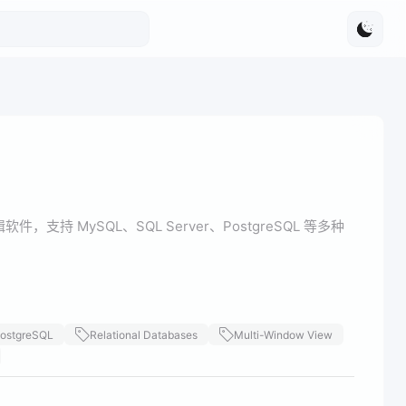
，支持 MySQL、SQL Server、PostgreSQL 等多种
ostgreSQL
Relational Databases
Multi-Window View