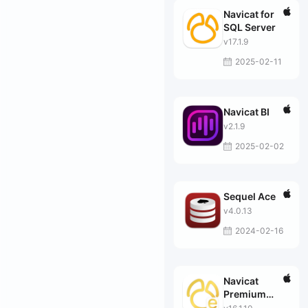
Navicat for
SQL Server
v17.1.9
2025-02-11
Navicat BI
v2.1.9
2025-02-02
Sequel Ace
v4.0.13
2024-02-16
Navicat
Premium
Essentials