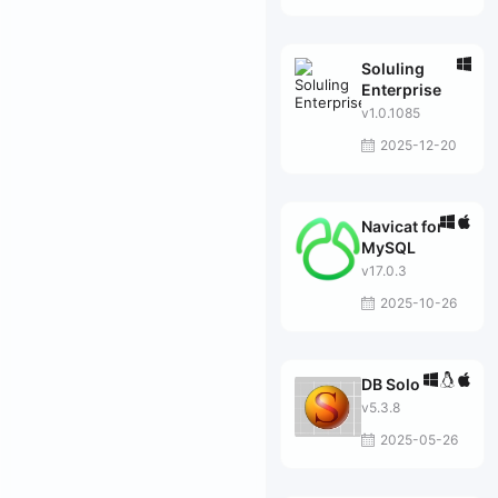
Soluling
Enterprise
v1.0.1085
2025-12-20
Navicat for
MySQL
v17.0.3
2025-10-26
DB Solo
v5.3.8
2025-05-26