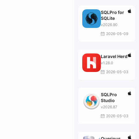
SQLPro for
SQLite
v2026.90
2026-05-09
Laravel Herd
v1.28.0
2026-05-03
SQLPro
Studio
v2026.87
2026-05-03
Querious