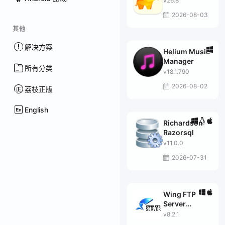
v26.8
2026-08-03
其他
解决方案
Helium Music
Manager
所有分类
v18.1.790
2026-08-02
荔枝正版
English
Richardson
Razorsql
v11.0.0
2026-07-31
Wing FTP
Server
Corporate
v8.2.1