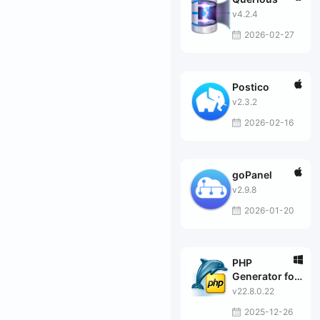
v4.2.4
2026-02-27
Postico
v2.3.2
2026-02-16
goPanel
v2.9.8
2026-01-20
PHP
Generator for
MySQL
v22.8.0.22
Professional
2025-12-26