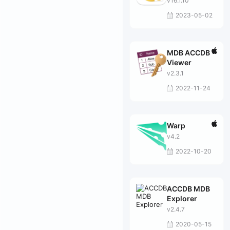
v16.1.10
2023-05-02
MDB ACCDB
Viewer
v2.3.1
2022-11-24
Warp
v4.2
2022-10-20
ACCDB MDB
Explorer
v2.4.7
2020-05-15