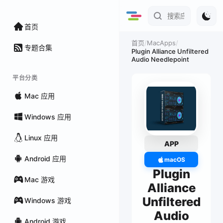
首页
/
MacApps
/
首页
专题合集
Plugin Alliance Unfiltered
Audio Needlepoint
平台分类
Mac 应用
Windows 应用
Linux 应用
APP
Android 应用
macOS
Plugin
Mac 游戏
Alliance
Unfiltered
Windows 游戏
Audio
Android 游戏