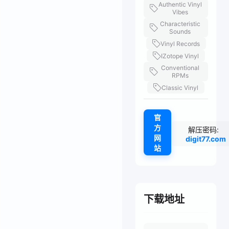
Authentic Vinyl
Vibes
Characteristic
Sounds
Vinyl Records
IZotope Vinyl
Conventional
RPMs
Classic Vinyl
官
方
解压密码:
网
digit77.com
站
下载地址