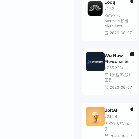
Looq
v1.7.2
KaTeX 和
Mermaid 预览
Markdown
2026-08-07
WizFlow
Flowcharter
Professional
v7.55.2224
专业流程图绘制
工具
2026-08-07
BoltAI
v2.14.4
优雅强大的AI助
手
2026-08-07