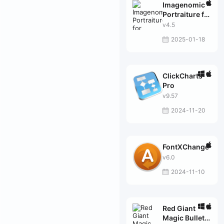
Imagenomic
Portraiture for
Adobe
v4.5
Photoshop
2025-01-18
ClickCharts
Pro
v9.57
2024-11-20
FontXChange
v6.0
2024-11-10
Red Giant
Magic Bullet