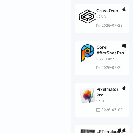
CrossOver
v26.3
2026-07-25
Corel
AfterShot Pro
v3.7.0.457
2026-07-21
Pixelmator
Pro
v4.3
2026-07-07
LRTimelapse