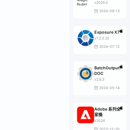
Suite
v2025.0
2024-09-13
Exposure X7
v7.2.0.25
2024-07-12
BatchOutput
DOC
v2.6.3
2024-05-14
Adobe 系列全
家桶
v2024
2023-12-20