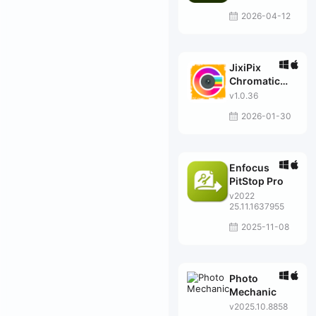
2026-04-12
JixiPix
Chromatic
Edges
v1.0.36
2026-01-30
Enfocus
PitStop Pro
v2022
25.11.1637955
2025-11-08
Photo
Mechanic
v2025.10.8858