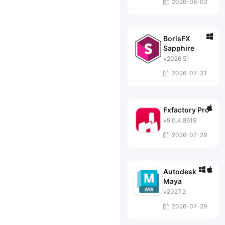
2026-08-02
BorisFX
Sapphire
v2026.51
2026-07-31
Fxfactory Pro
v9.0.4.8619
2026-07-29
Autodesk
Maya
v2027.2
2026-07-29