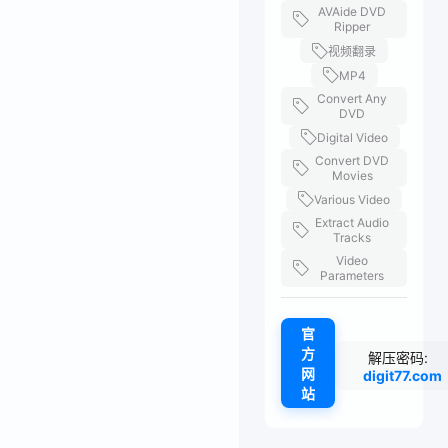
AVAide DVD
Ripper
视频翻录
MP4
Convert Any
DVD
Digital Video
Convert DVD
Movies
Various Video
Extract Audio
Tracks
Video
Parameters
官
方
解压密码:
网
digit77.com
站