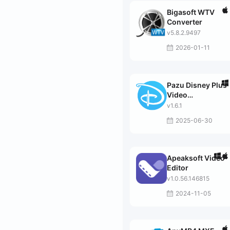
Bigasoft WTV
Converter
v5.8.2.9497
2026-01-11
Pazu Disney Plus
Video
Downloader
v1.6.1
2025-06-30
Apeaksoft Video
Editor
v1.0.56.146815
2024-11-05