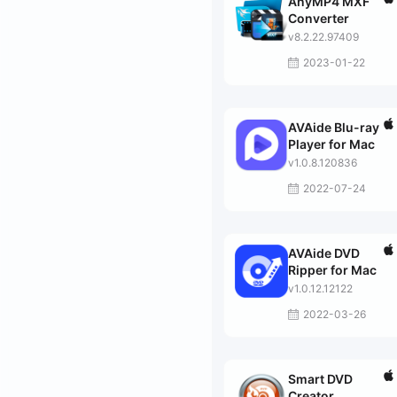
AnyMP4 MXF
Converter
v8.2.22.97409
2023-01-22
AVAide Blu-ray
Player for Mac
v1.0.8.120836
2022-07-24
AVAide DVD
Ripper for Mac
v1.0.12.12122
2022-03-26
Smart DVD
Creator