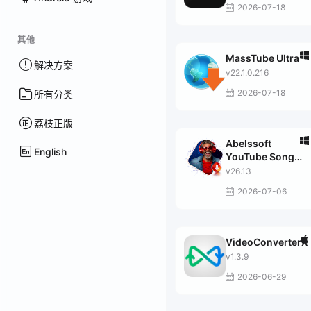
2026-07-18
其他
MassTube Ultra
解决方案
v22.1.0.216
2026-07-18
所有分类
荔枝正版
Abelssoft
English
YouTube Song
Downloader
v26.13
2026-07-06
VideoConverterX
v1.3.9
2026-06-29