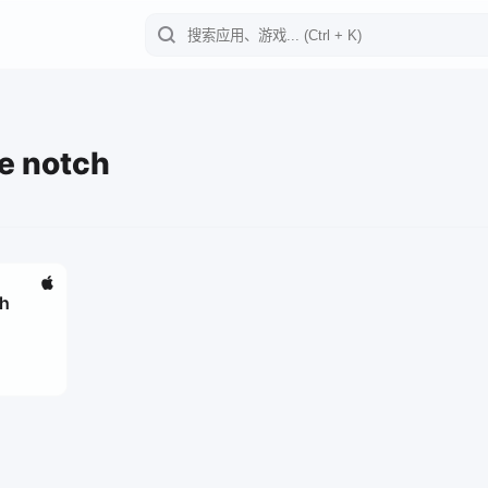
e notch
h