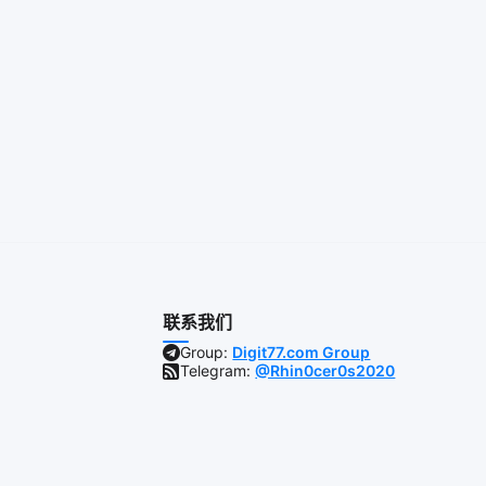
联系我们
Group:
Digit77.com Group
Telegram:
@Rhin0cer0s2020