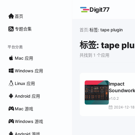
Digit77
首页
专题合集
/
首页
标签: tape plugin
标签: tape plu
平台分类
共找到 1 个应用
Mac 应用
Windows 应用
Linux 应用
Impact
Soundwor
Android 应用
Tape Sculp
v1.0.2
2024-12-18
Mac 游戏
Windows 游戏
Android 游戏