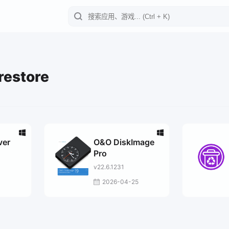
restore
ver
O&O DiskImage
Pro
v22.6.1231
4
2026-04-25