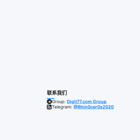
联系我们
Group:
Digit77.com Group
Telegram:
@Rhin0cer0s2020