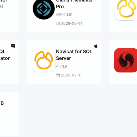
al
Pro
v26.0.1.51
2026-06-14
SQL
Navicat for SQL
rator
Server
v17.1.9
3
2025-02-11
DB