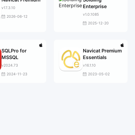
Enterprise
v17.3.10
v1.0.1085
2026-06-12
2025-12-20
SQLPro for
Navicat Premium
MSSQL
Essentials
v2024.73
v16.1.10
2024-11-23
2023-05-02