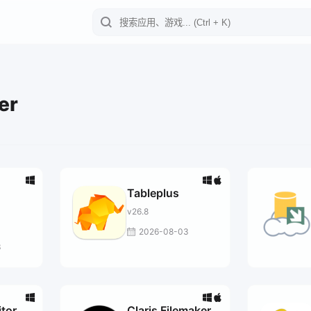
er
Tableplus
v26.8
2026-08-03
3
tor
Claris Filemaker