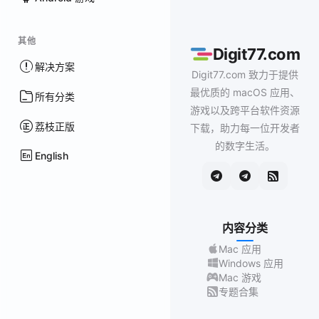
其他
Digit77.com
解决方案
Digit77.com 致力于提供
最优质的 macOS 应用、
所有分类
游戏以及跨平台软件资源
荔枝正版
下载，助力每一位开发者
的数字生活。
English
内容分类
Mac 应用
Windows 应用
Mac 游戏
专题合集