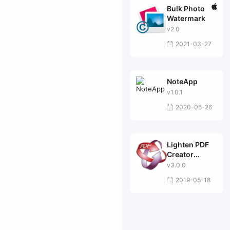
Bulk Photo
Watermark
v2.0
2021-03-27
NoteApp
v1.0.1
2020-06-26
Lighten PDF
Creator
Master
v3.0.0
2019-05-18