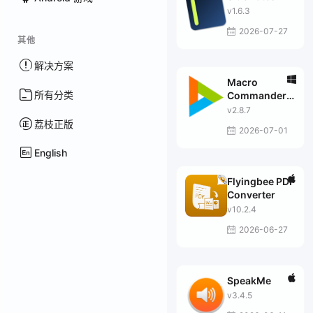
v1.6.3
2026-07-27
其他
解决方案
Macro
所有分类
Commander
Pro Plus
v2.8.7
荔枝正版
2026-07-01
English
Flyingbee PDF
Converter
v10.2.4
2026-06-27
SpeakMe
v3.4.5