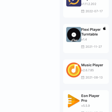
v1.11.2.202
2022-07-17
Flexi Player
Turntable
v1.4
2021-11-27
Music Player
v2.6.7.85
2021-08-13
Eon Player
Pro
v5.5.9