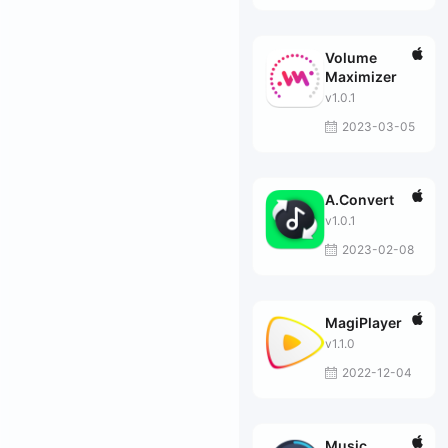
Volume
Maximizer
v1.0.1
2023-03-05
A.Convert
v1.0.1
2023-02-08
MagiPlayer
v1.1.0
2022-12-04
Music