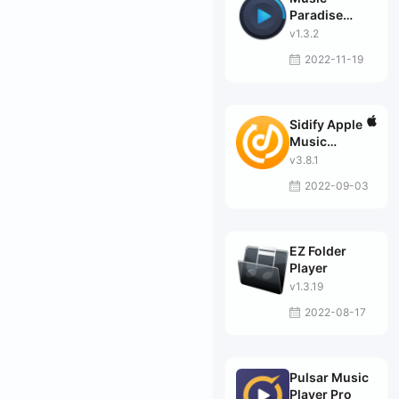
Paradise
Player
v1.3.2
2022-11-19
Sidify Apple
Music
Converter
v3.8.1
2022-09-03
EZ Folder
Player
v1.3.19
2022-08-17
Pulsar Music
Player Pro