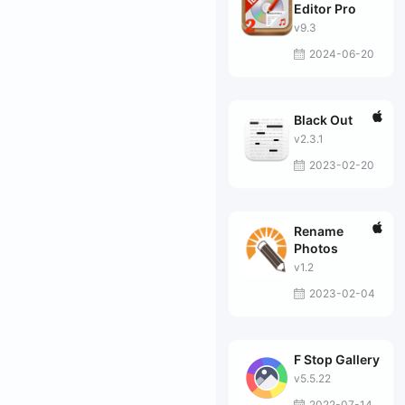
Editor Pro
v9.3
2024-06-20
Black Out
v2.3.1
2023-02-20
Rename
Photos
v1.2
2023-02-04
F Stop Gallery
v5.5.22
2022-07-14