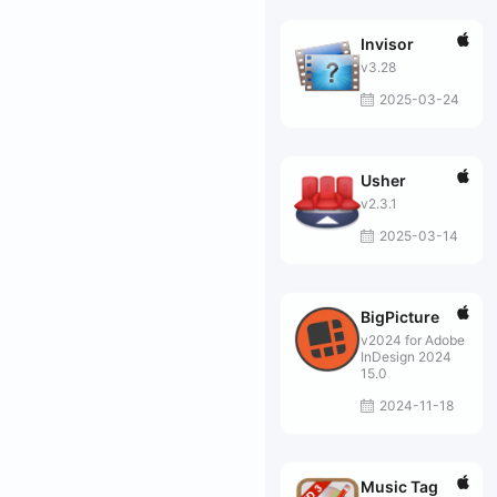
Invisor
v3.28
2025-03-24
Usher
v2.3.1
2025-03-14
BigPicture
v2024 for Adobe
InDesign 2024
15.0
2024-11-18
Music Tag