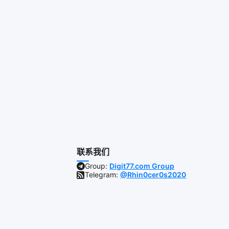
联系我们
Group:
Digit77.com Group
Telegram:
@Rhin0cer0s2020