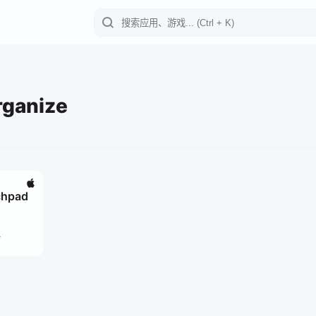
rganize
chpad
4