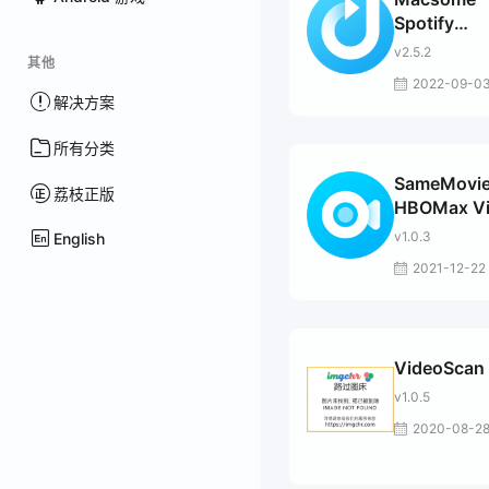
Spotify
Downloade
v2.5.2
其他
2022-09-0
解决方案
所有分类
SameMovi
荔枝正版
HBOMax V
Downloade
v1.0.3
English
2021-12-22
VideoScan
v1.0.5
2020-08-2