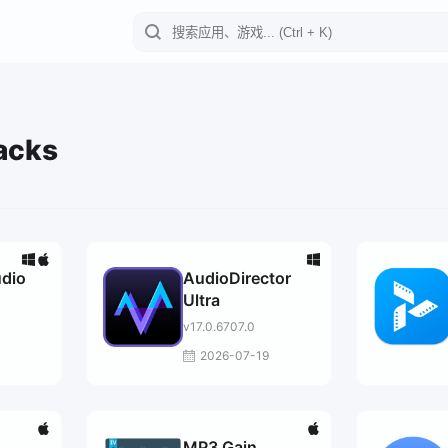
acks
udio
AudioDirector
Ultra
v17.0.6707.0
2026-07-19
MP3 Gain