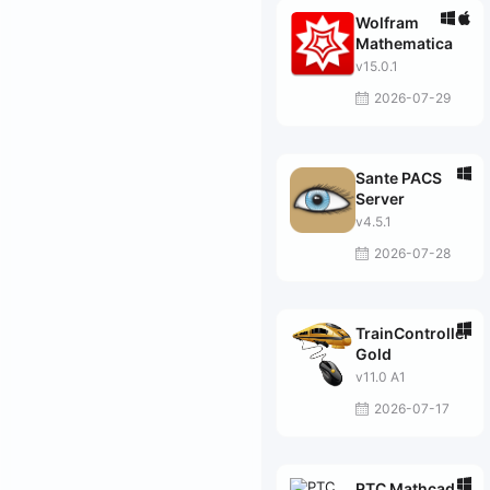
Wolfram
Mathematica
v15.0.1
2026-07-29
Sante PACS
Server
v4.5.1
2026-07-28
TrainController
Gold
v11.0 A1
2026-07-17
PTC Mathcad