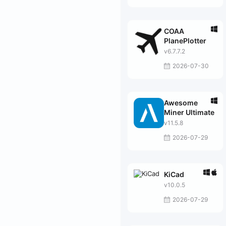
COAA
PlanePlotter
v6.7.7.2
2026-07-30
Awesome
Miner Ultimate
v11.5.8
2026-07-29
KiCad
v10.0.5
2026-07-29