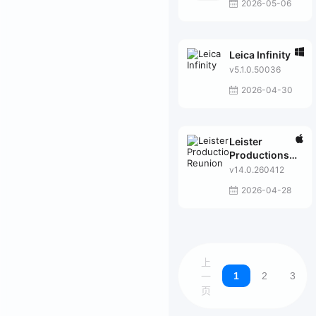
2026-05-06
Leica Infinity
v5.1.0.50036
2026-04-30
Leister
Productions
Reunion
v14.0.260412
2026-04-28
上
1
2
3
一
页