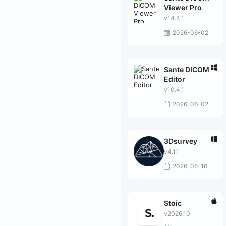
Viewer Pro
v14.4.1
2026-06-02
Sante DICOM
Editor
v10.4.1
2026-06-02
3Dsurvey
v4.1.1
2026-05-16
Stoic
v2026.10