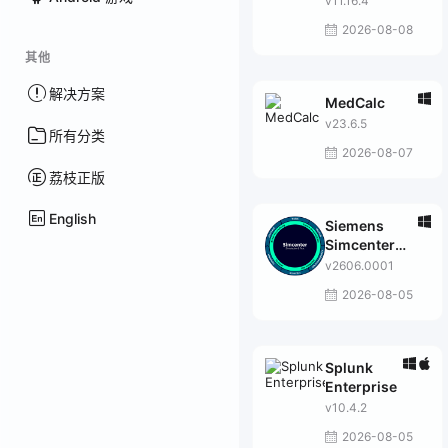
v11.16.4
2026-08-08
其他
解决方案
MedCalc
v23.6.5
所有分类
2026-08-07
荔枝正版
English
Siemens
Simcenter
FEMAP with NX
v2606.0001
Nastran
2026-08-05
Splunk
Enterprise
v10.4.2
2026-08-05