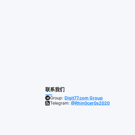
联系我们
Group:
Digit77.com Group
Telegram:
@Rhin0cer0s2020