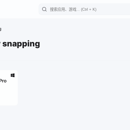
g
 snapping
Pro