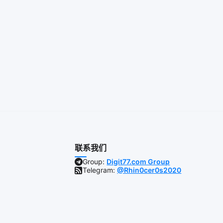
联系我们
Group:
Digit77.com Group
Telegram:
@Rhin0cer0s2020