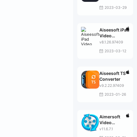
2023-03-29
Aiseesoft iPad
Video
Converter
v8.1.26.97409
2023-03-12
Aiseesoft TS
Converter
v9.2.22.97409
2023-01-26
Aimersoft
Video
Converter
v11.6.7.1
Ultimate