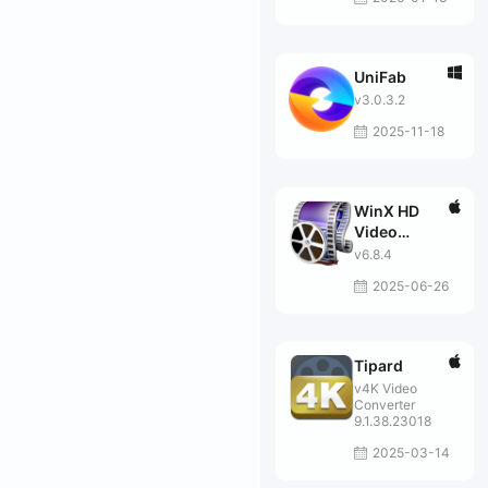
UniFab
v3.0.3.2
2025-11-18
WinX HD
Video
Converter
v6.8.4
2025-06-26
Tipard
v4K Video
Converter
9.1.38.23018
2025-03-14