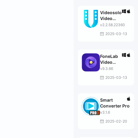
Videosolo
Video
Converter
v2.2.58.22360
Ultimate
2025-03-13
FoneLab
Video
Converter
v9.3.66
Ultimate
2025-03-13
Smart
Converter Pro
v3.1.6
2025-02-20