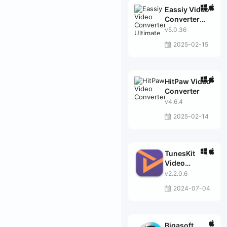
Eassiy Video
Converter
Ultimate
v5.0.36
2025-02-15
HitPaw Video
Converter
v4.6.4
2025-02-14
TunesKit
Video
Converter
v2.2.0.6
2024-07-04
Bigasoft