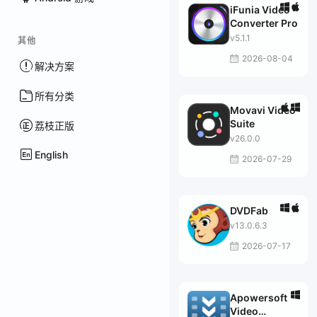
iFunia Video
Converter Pro
v5.1.1
其他
2026-08-04
解决方案
所有分类
Movavi Video
Suite
荔枝正版
v26.0.0
English
2026-07-29
DVDFab
v13.0.6.3
2026-07-17
Apowersoft
Video