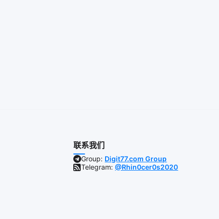
联系我们
Group:
Digit77.com Group
Telegram:
@Rhin0cer0s2020