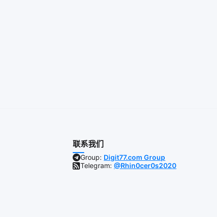
联系我们
Group:
Digit77.com Group
Telegram:
@Rhin0cer0s2020