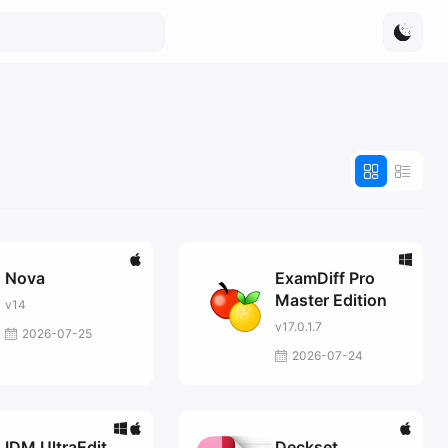
Nova
ExamDiff Pro
Master Edition
v14
v17.0.1.7
2026-07-25
2026-07-24
IDM UltraEdit
Deckset