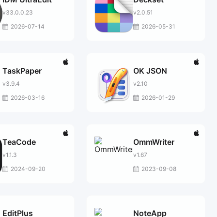
v33.0.0.23
v2.0.51
2026-07-14
2026-05-31
TaskPaper
OK JSON
v3.9.4
v2.10
2026-03-16
2026-01-29
TeaCode
OmmWriter
v1.1.3
v1.67
2024-09-20
2023-09-08
EditPlus
NoteApp