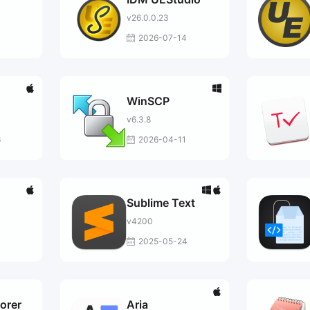
v26.0.0.23
3
2026-07-14
WinSCP
v6.3.8
6
2026-04-11
Sublime Text
v4200
0
2025-05-24
lorer
Aria