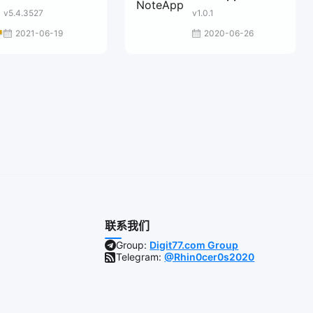
v5.4.3527
v1.0.1
2021-06-19
2020-06-26
联系我们
Group:
Digit77.com Group
Telegram:
@Rhin0cer0s2020