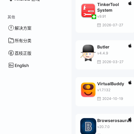
TinkerTool
System
v9.91
其他
2026-07-27
解决方案
所有分类
Butler
荔枝正版
v4.4.9
2026-03-27
English
VirtualBuddy
v1.7.132
2024-10-19
Browserosaurus
v20.7.0