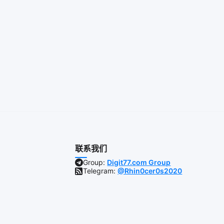
联系我们
Group:
Digit77.com Group
Telegram:
@Rhin0cer0s2020