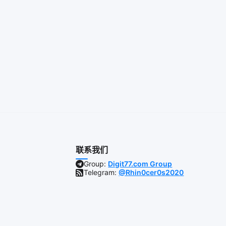
联系我们
Group:
Digit77.com Group
Telegram:
@Rhin0cer0s2020