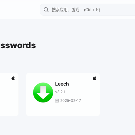
asswords
g
Leech
v3.2.1
2025-02-17