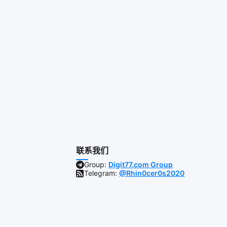
联系我们
Group:
Digit77.com Group
Telegram:
@Rhin0cer0s2020