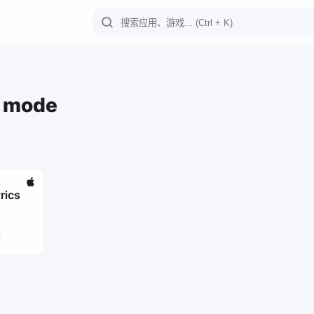
 mode
rics
2