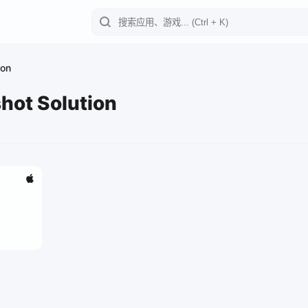
ion
hot Solution
o