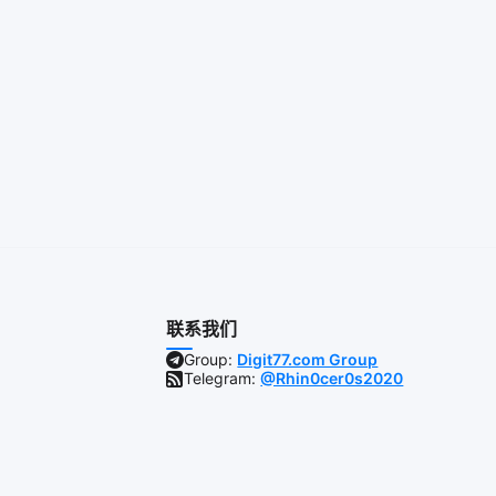
联系我们
Group:
Digit77.com Group
Telegram:
@Rhin0cer0s2020