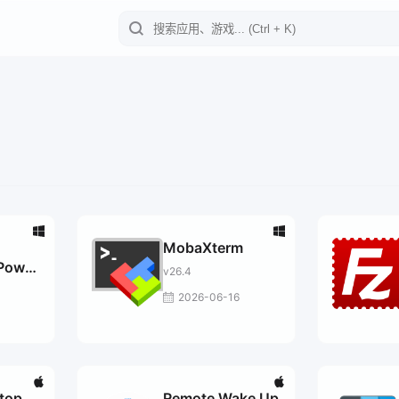
MobaXterm
Power
v26.4
2026-06-16
top
Remote Wake Up