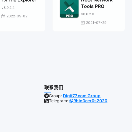
Tools PRO
v8.9.2.4
v8.6.2.0
2022-09-02
2021-07-29
联系我们
Group:
Digit77.com Group
Telegram:
@Rhin0cer0s2020