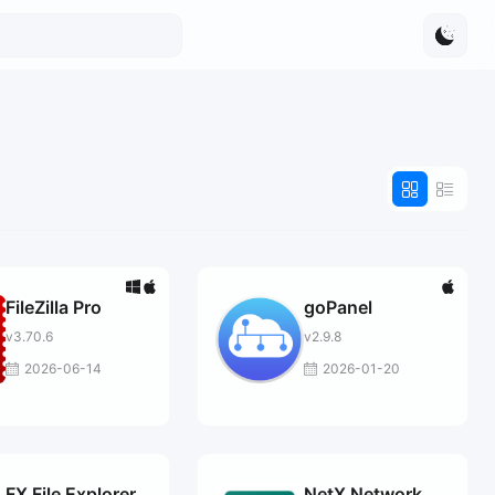
FileZilla Pro
goPanel
v3.70.6
v2.9.8
2026-06-14
2026-01-20
FX File Explorer
NetX Network