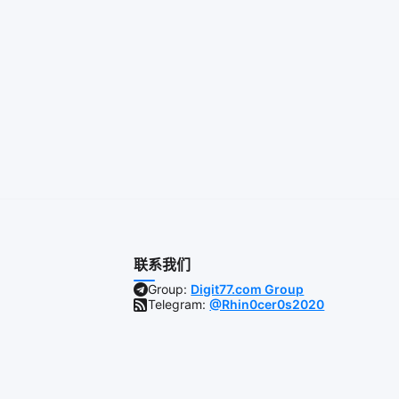
联系我们
Group:
Digit77.com Group
Telegram:
@Rhin0cer0s2020