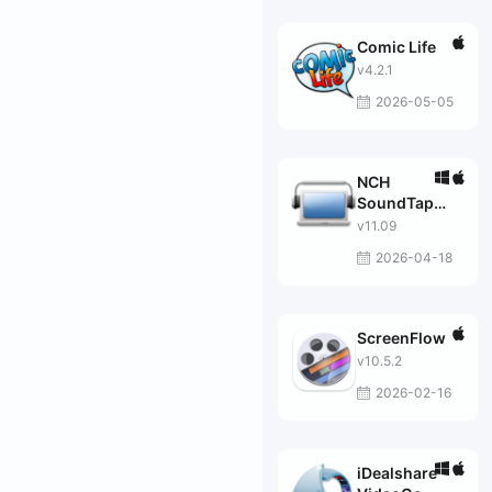
Comic Life
v4.2.1
2026-05-05
NCH
SoundTap
Plus
v11.09
2026-04-18
ScreenFlow
v10.5.2
2026-02-16
iDealshare