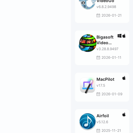
VideoGo
v6.8.2.9498
2026-01-21
Bigasoft
Video
Downloader
v3.28.8.9497
Pro
2026-01-11
MacPilot
v17.5
2026-01-09
Airfoil
v5.12.6
2025-11-21