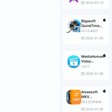
2023-03-13
Bigasoft
QuickTime
Converter
v5.7.0.8427
2023-01-29
MediaHuman
Video
Converter
v2.0.1
2023-01-28
Aiseesoft
MKV
Converter
v9.2.22.97409
2023-01-26