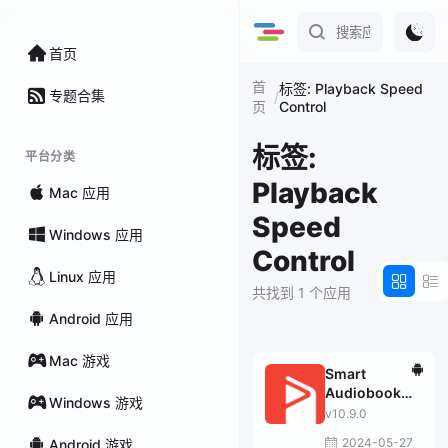
首页
首
标签: Playback Speed
专题合集
/
Control
页
标签:
平台分类
Playback
Mac 应用
Speed
Windows 应用
Control
Linux 应用
共找到 1 个应用
Android 应用
Mac 游戏
Smart
Audiobook
Windows 游戏
Player
v10.9.0
2024-05-27
Android 游戏