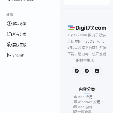
其他
解决方案
Digit77.com
所有分类
Digit77.com 致力于提供
最优质的 macOS 应用、
荔枝正版
游戏以及跨平台软件资源
下载，助力每一位开发者
English
的数字生活。
内容分类
Mac 应用
Windows 应用
Mac 游戏
专题合集