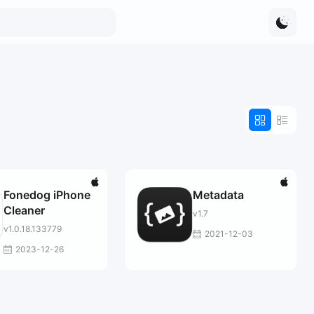
Fonedog iPhone
Metadata
Cleaner
v1.7
v1.0.18.133779
2021-12-03
2023-12-26