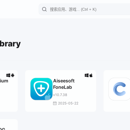
brary
mium
Aiseesoft
FoneLab
v10.7.38
2025-05-22
OG