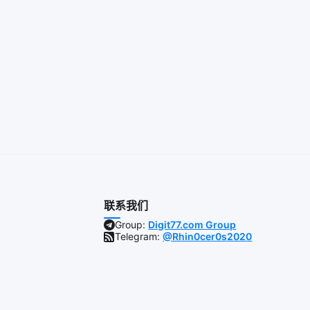
联系我们
Group:
Digit77.com Group
Telegram:
@Rhin0cer0s2020