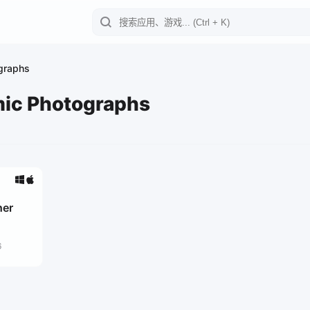
graphs
ic Photographs
her
6