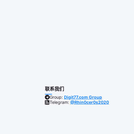
联系我们
Group:
Digit77.com Group
Telegram:
@Rhin0cer0s2020