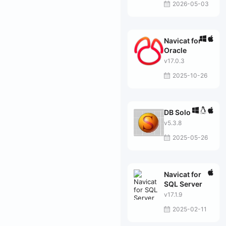
2026-05-03
Navicat for
Oracle
v17.0.3
2025-10-26
DB Solo
v5.3.8
2025-05-26
Navicat for
SQL Server
v17.1.9
2025-02-11