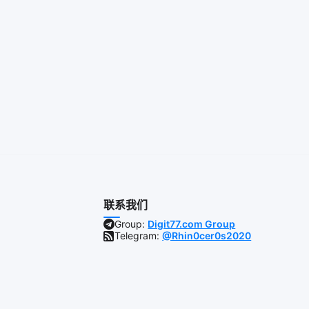
联系我们
Group:
Digit77.com Group
Telegram:
@Rhin0cer0s2020