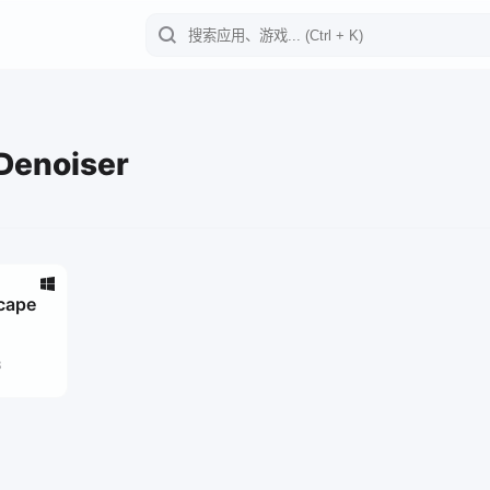
Denoiser
cape
3