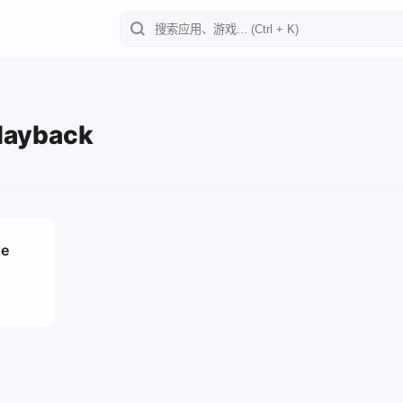
layback
xe