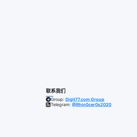
联系我们
Group:
Digit77.com Group
Telegram:
@Rhin0cer0s2020