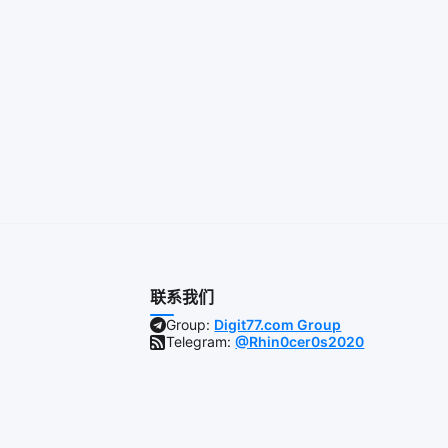
联系我们
Group:
Digit77.com Group
Telegram:
@Rhin0cer0s2020