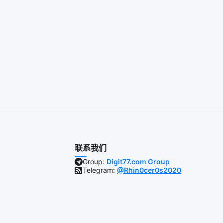
联系我们
Group:
Digit77.com Group
Telegram:
@Rhin0cer0s2020