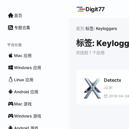
Digit77
首页
专题合集
/
首页
标签: Keyloggers
标签: Keylogg
平台分类
共找到 1 个应用
Mac 应用
Windows 应用
Linux 应用
Detectx
v2.91
Android 应用
2019-04-2
Mac 游戏
Windows 游戏
Android 游戏