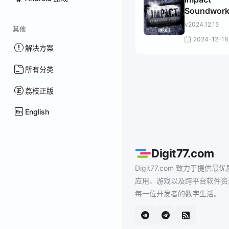
Soundwor
Bundle
v2024.12.15
其他
2024-12-18
解决方案
所有分类
荔枝正版
English
Digit77.com
Digit77.com 致力于提供最优
应用、游戏以及跨平台软件资
每一位开发者的数字生活。