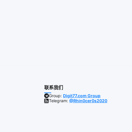
联系我们
Group:
Digit77.com Group
Telegram:
@Rhin0cer0s2020