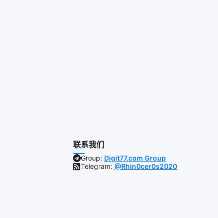
联系我们
Group:
Digit77.com Group
Telegram:
@Rhin0cer0s2020