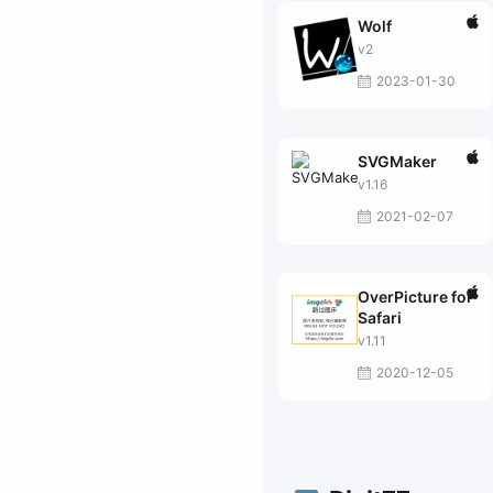
Wolf
v2
2023-01-30
SVGMaker
v1.16
2021-02-07
OverPicture for
Safari
v1.11
2020-12-05