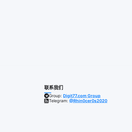
联系我们
Group:
Digit77.com Group
Telegram:
@Rhin0cer0s2020