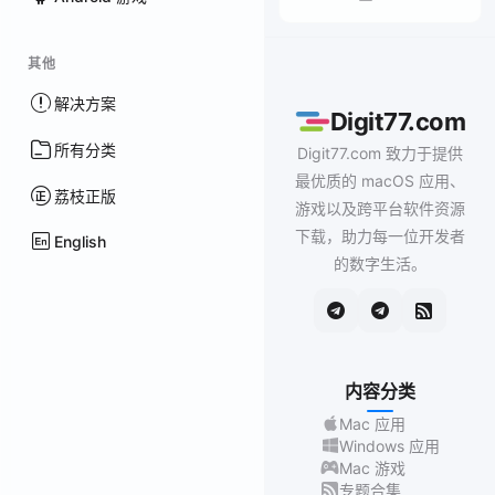
其他
解决方案
Digit77.com
所有分类
Digit77.com 致力于提供
最优质的 macOS 应用、
荔枝正版
游戏以及跨平台软件资源
下载，助力每一位开发者
English
的数字生活。
内容分类
Mac 应用
Windows 应用
Mac 游戏
专题合集