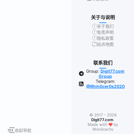
关于与说明
关于我们
免责声明
隐私政策
站点地图
联系我们
Group:
Digit77.com
Group
Telegram:
@Rhin0cer0s2020
© 2017 - 2026
Digit77.com
.
❤
Made with
by
Rhin0cer0s
收起导航