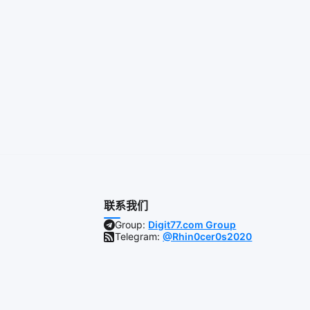
联系我们
Group:
Digit77.com Group
Telegram:
@Rhin0cer0s2020