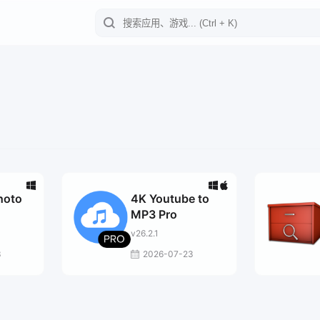
hoto
4K Youtube to
MP3 Pro
v26.2.1
3
2026-07-23