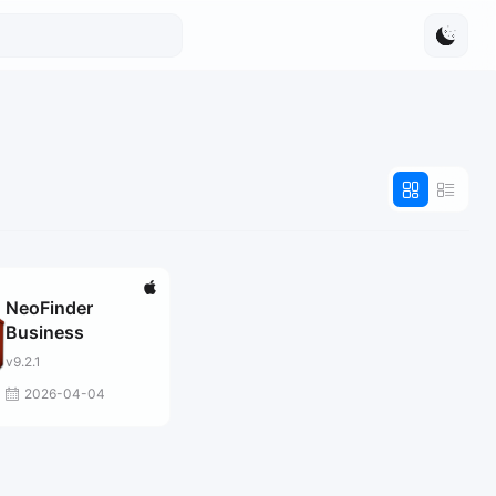
NeoFinder
Business
v9.2.1
2026-04-04