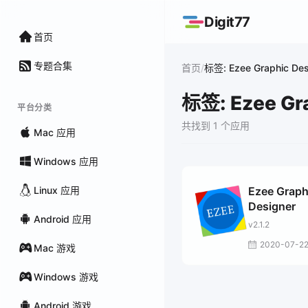
Digit77
首页
专题合集
/
首页
标签: Ezee Graphic Des
标签: Ezee Gr
平台分类
共找到 1 个应用
Mac 应用
Windows 应用
Linux 应用
Ezee Graph
Designer
Android 应用
v2.1.2
2020-07-2
Mac 游戏
Windows 游戏
Android 游戏