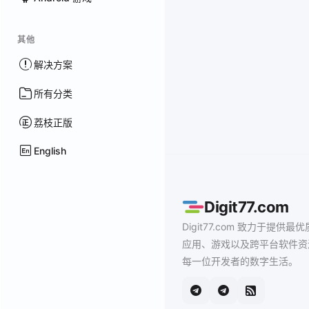
其他
解决方案
所有分类
荔枝正版
English
Digit77.com
Digit77.com 致力于提供最优
应用、游戏以及跨平台软件资
每一位开发者的数字生活。