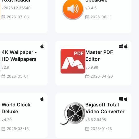
v2026.1.2.36540
v3.4.5
2026-07-06
2026-06-11
4K Wallpaper -
Master PDF
HD Wallpapers
Editor
v2.9
v5.9.98
2026-05-01
2026-04-20
World Clock
Bigasoft Total
Deluxe
Video Converter
v4.20
v6.6.2.9498
2026-03-16
2026-01-13