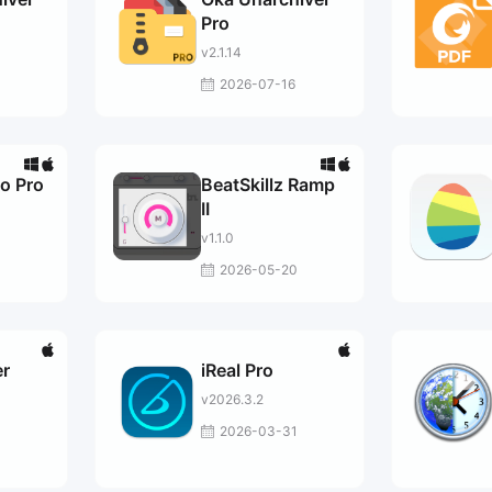
Pro
v2.1.14
2026-07-16
o Pro
BeatSkillz Ramp
II
v1.1.0
2026-05-20
r
iReal Pro
v2026.3.2
2026-03-31