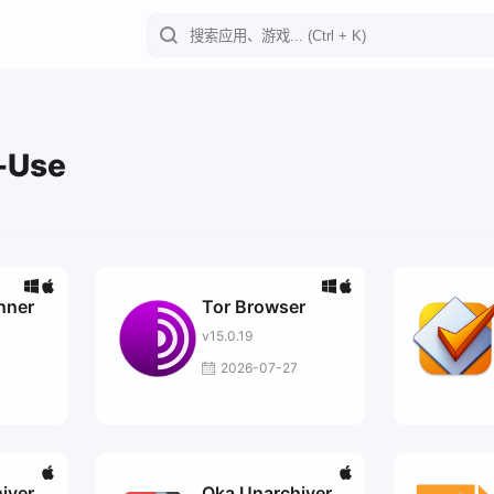
-Use
nner
Tor Browser
v15.0.19
2026-07-27
iver
Oka Unarchiver