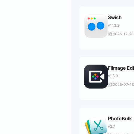
Swish
v1.13.2
2025-12-28
Filmage Edi
v1.3.9
2025-07-13
PhotoBulk
v2.7