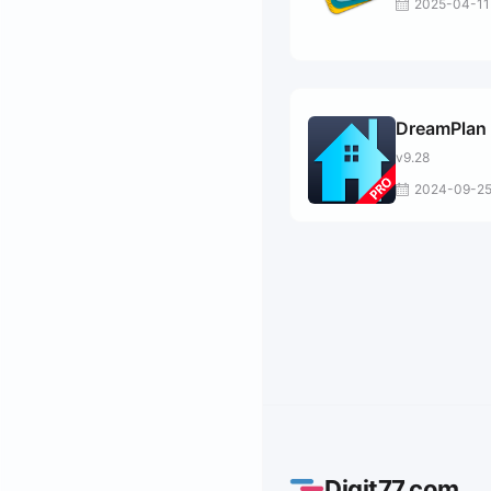
2025-04-11
DreamPlan 
v9.28
2024-09-2
Digit77.com