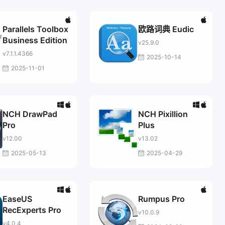
Parallels Toolbox
欧路词典 Eudic
Business Edition
v25.9.0
v7.1.1.4366
2025-10-14
2025-11-01
NCH DrawPad
NCH Pixillion
Pro
Plus
v12.00
v13.02
2025-05-13
2025-04-29
EaseUS
Rumpus Pro
RecExperts Pro
v10.0.9
v4.0.4