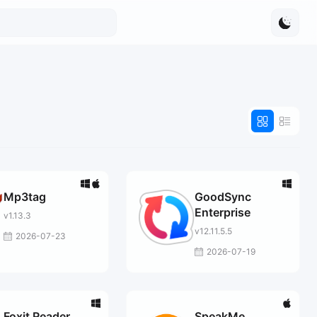
Mp3tag
GoodSync
Enterprise
v1.13.3
v12.11.5.5
2026-07-23
2026-07-19
Foxit Reader
SpeakMe