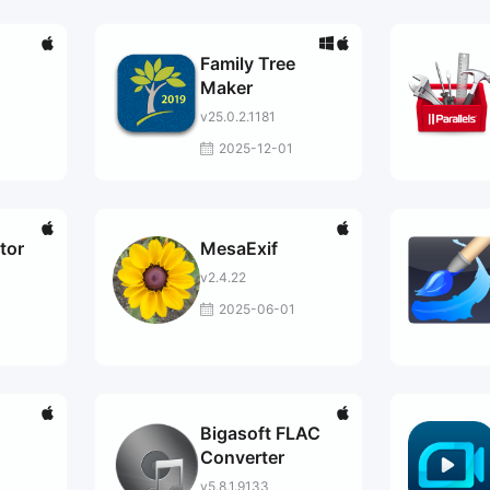
Family Tree
Maker
v25.0.2.1181
2025-12-01
tor
MesaExif
v2.4.22
2025-06-01
Bigasoft FLAC
Converter
v5.8.1.9133