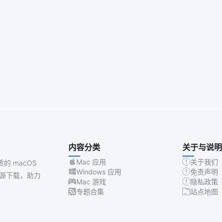
内容分类
关于与说明
Mac 应用
关于我们
质的 macOS
Windows 应用
免责声明
源下载，助力
Mac 游戏
隐私政策
专题合集
站点地图