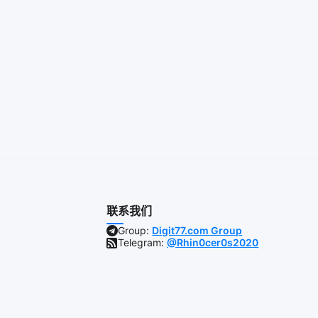
联系我们
Group:
Digit77.com Group
Telegram:
@Rhin0cer0s2020