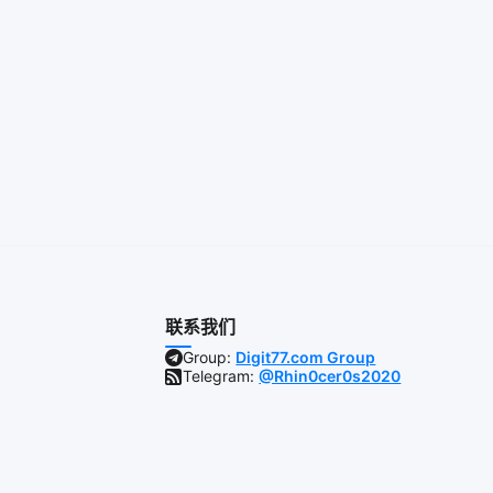
联系我们
Group:
Digit77.com Group
Telegram:
@Rhin0cer0s2020