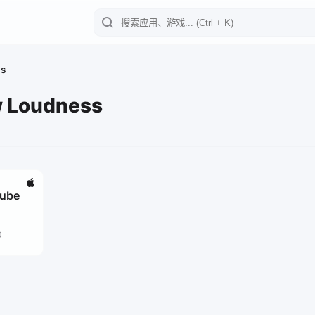
ss
w Loudness
Tube
0